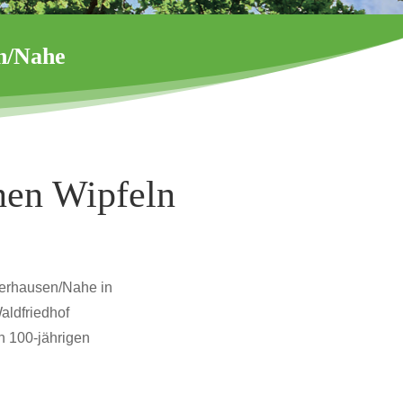
n/Nahe
ünen Wipfeln
derhausen/Nahe in
aldfriedhof
n 100-jährigen