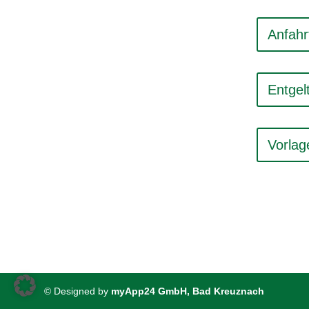
Anfahr
Entgel
Vorlag
© Designed by
myApp24 GmbH, Bad Kreuznach