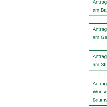
Antrag
am Bas
Antrag
am Ge
Antrag
am St
Anfrag
Wunsch
Baums